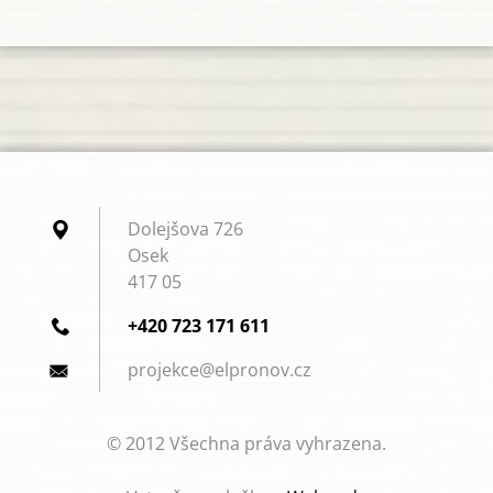
Dolejšova 726
Osek
417 05
+420 723 171 611
projekce
@elprono
v.cz
© 2012 Všechna práva vyhrazena.