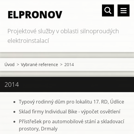
ELPRONOV
Projektové služby v oblasti silnoproudých
elektroinstalací
Úvod
>
Vybrané reference
>
2014
2014
Typový rodinný dům pro lokalitu 17. RD, Údlice
Sklad firmy Individual Bike - výpočet osvětlení
Přístřešek pro automobilové stání a skladovací
prostory, Drmaly