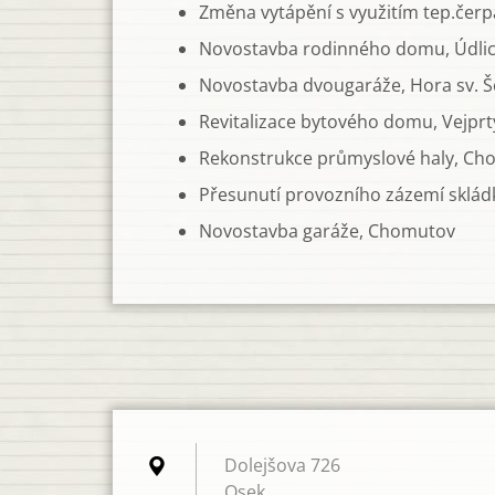
Změna vytápění s využitím tep.čerp
Novostavba rodinného domu, Údli
Novostavba dvougaráže, Hora sv. Š
Revitalizace bytového domu, Vejprt
Rekonstrukce průmyslové haly, Ch
Přesunutí provozního zázemí sklád
Novostavba garáže, Chomutov
Dolejšova 726
Osek