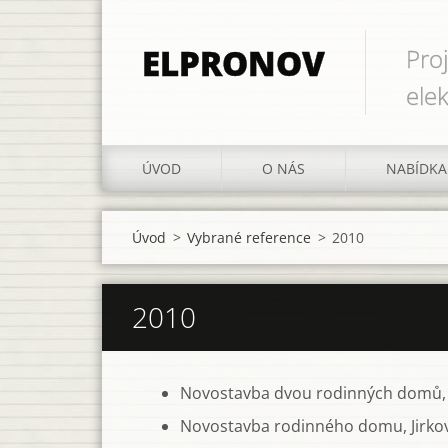
ELPRONOV
Pro
elek
ÚVOD
O NÁS
NABÍDKA
Úvod
>
Vybrané reference
>
2010
2010
Novostavba dvou rodinných domů,
Novostavba rodinného domu, Jirko