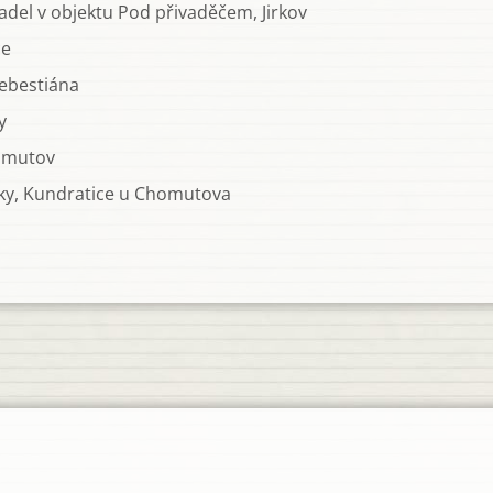
adel v objektu Pod přivaděčem, Jirkov
ce
ebestiána
y
omutov
ky, Kundratice u Chomutova