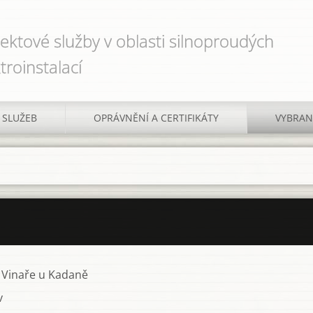
jektové služby v oblasti silnoproudých
troinstalací
 SLUŽEB
OPRÁVNĚNÍ A CERTIFIKÁTY
VYBRAN
 Vinaře u Kadaně
v