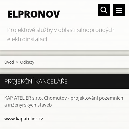
ELPRONOV
Projektové služby v oblasti silnoproudých
elektroinstalací
Úvod
>
Odkazy
PROJEKČNÍ KANCELÁŘE
KAP ATELIER s.r.o. Chomutov - projektování pozemních
a inženýrských staveb
www.kapatelier.cz