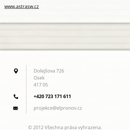
www.astrasw.cz
Dolejšova 726
Osek
417 05
+420 723 171 611
projekce
@elprono
v.cz
© 2012 Všechna práva vyhrazena.